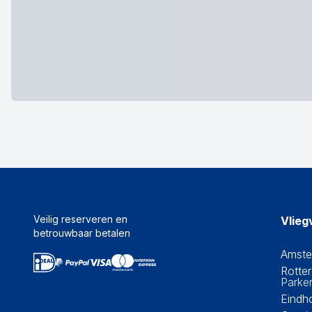
Veilig reserveren en
Vlieg
betrouwbaar betalen
Amste
Rotte
Parke
Eindh