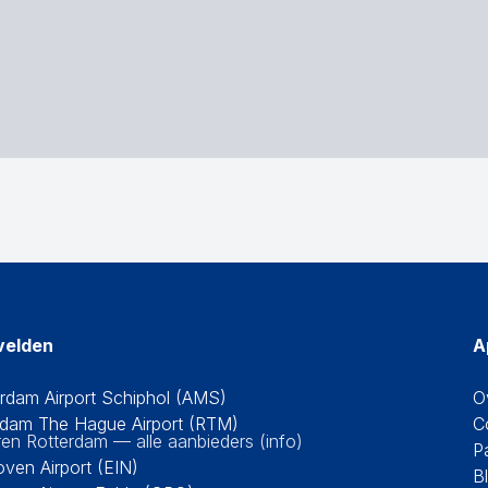
velden
A
rdam Airport Schiphol (AMS)
O
rdam The Hague Airport (RTM)
C
ren Rotterdam — alle aanbieders (info)
P
oven Airport (EIN)
B