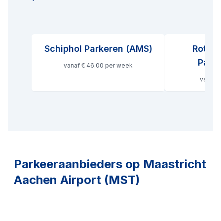
Schiphol Parkeren (AMS)
Rotter
Park
vanaf € 46.00 per week
vanaf €
Parkeeraanbieders op
Maastricht
Aachen Airport (MST)